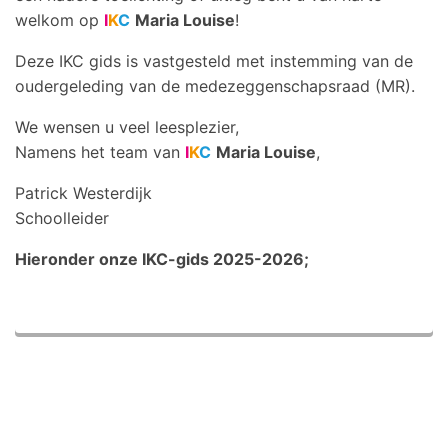
welkom op
I
K
C
Maria Louise
!
Deze
IKC
gids is vastgesteld met instemming van de
oudergeleding van de medezeggenschapsraad (MR).
We wensen u veel leesplezier,
Namens het team van
I
K
C
Maria Louise
,
Patrick Westerdijk
Schoolleider
Hieronder onze IKC-gids 2025-2026;
IKC Gids 2025-2026