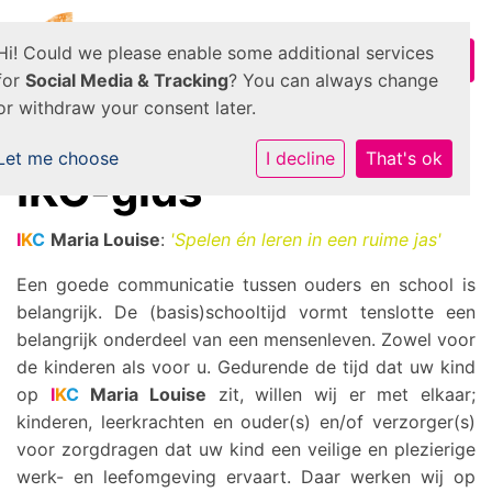
Hi! Could we please enable some additional services
for
Social Media & Tracking
? You can always change
or withdraw your consent later.
Let me choose
I decline
That's ok
IKC-gids
I
K
C
Maria Louise
:
'Spelen én leren in een ruime jas'
Een goede communicatie tussen ouders en school is
belangrijk. De (basis)schooltijd vormt tenslotte een
belangrijk onderdeel van een mensenleven. Zowel voor
de kinderen als voor u. Gedurende de tijd dat uw kind
op
I
K
C
Maria Louise
zit, willen wij er met elkaar;
kinderen, leerkrachten en ouder(s) en/of verzorger(s)
voor zorgdragen dat uw kind een veilige en plezierige
werk- en leefomgeving ervaart. Daar werken wij op